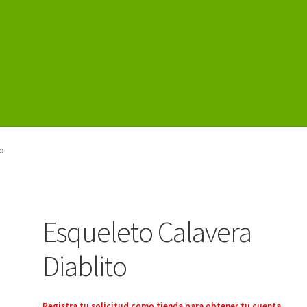
istro
o
Esqueleto Calavera
Diablito
Registra tu solicitud como tienda para obtener tu cuenta.