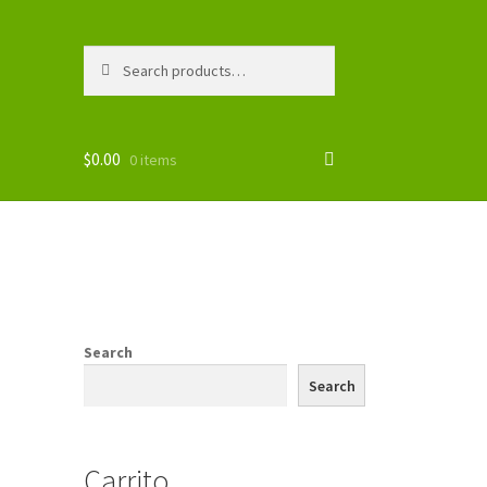
Search
Search
for:
$
0.00
0 items
Search
Search
Carrito