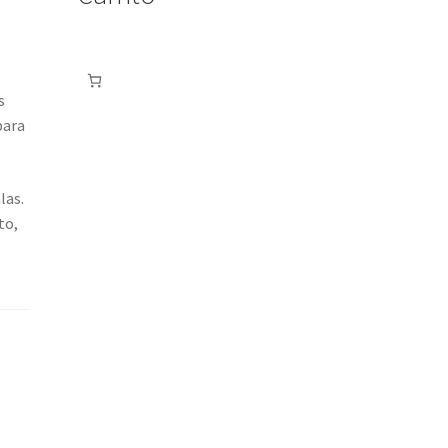
s
para
las.
to,