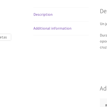
De
Description
Un j
Additional information
Dura
opor
cruz
Ad
#