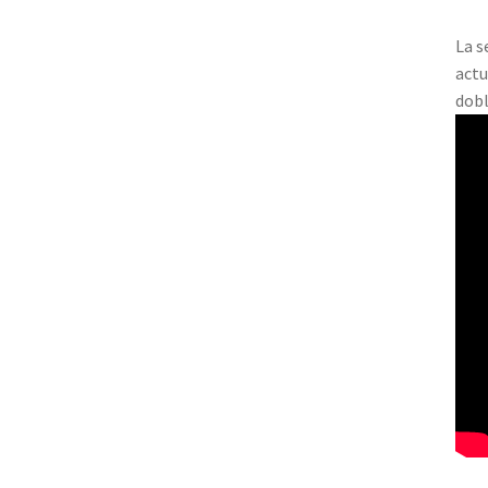
La s
actu
dobl