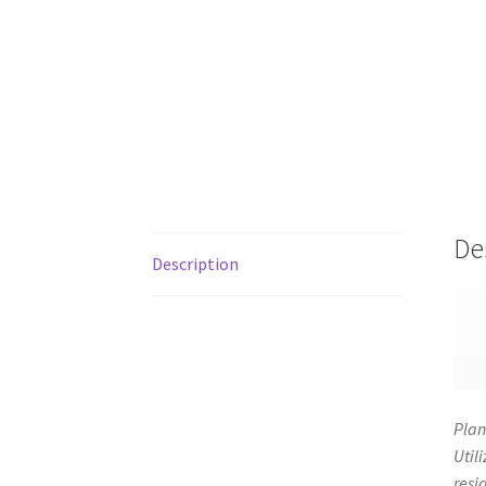
De
Description
Plan
Util
resi