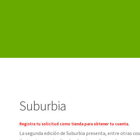
istro
Suburbia
Registra tu solicitud como tienda para obtener tu cuenta.
La segunda edición de Suburbia presenta, entre otras cos