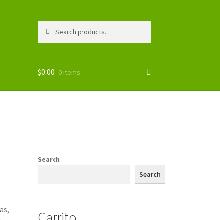
Search
Search
for:
$
0.00
0 items
Search
Search
as,
Carrito