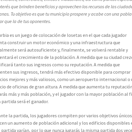
nterés que brinden beneficios y aprovechen los recursos de las ciudad
anas. Tu objetivo es que tu municipio prospere y acabe con una pobla
r que la de tus oponentes.
rbia es un juego de colocación de losetas en el que cada jugador
nta construir un motor económico y una infraestructura que
ialmente será autosuficiente y, finalmente, se volverá rentable y
ntará el crecimiento de la población. A medida que su ciudad crez
ficará tanto sus ingresos como su reputación. A medida que
nten sus ingresos, tendrá más efectivo disponible para comprar
icios mejores y más valiosos, como un aeropuerto internacional o 
icio de oficinas de gran altura. A medida que aumenta tu reputación
rás más y más población, y el jugador con la mayor población al f
a partida será el ganador.
nte la partida, los jugadores compiten por varios objetivos únicos
cen un aumento de población adicional y los edificios disponibles 
 partida varían, por lo que nunca jugarás la misma partida dos vece