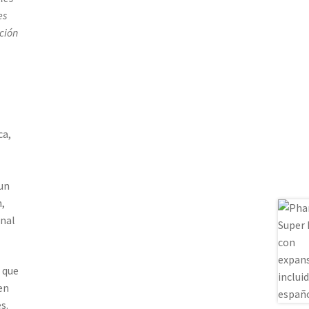
es
ción
ca,
un
,
inal
 que
en
s.