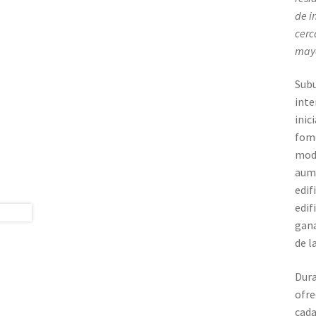
de i
cerc
mayo
Subu
inte
inic
fome
modi
aume
edif
edif
gana
de l
Dura
ofre
cada