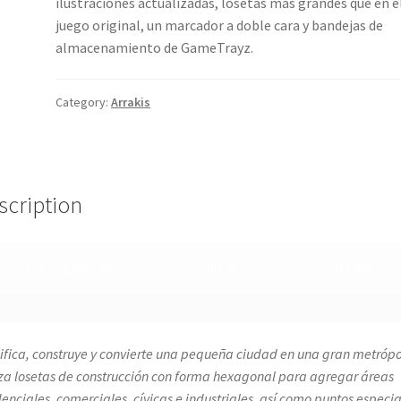
ilustraciones actualizadas, losetas más grandes que en e
juego original, un marcador a doble cara y bandejas de
almacenamiento de GameTrayz.
Category:
Arrakis
scription
1-4 jugadores
90 min
8+ años
ifica, construye y convierte una pequeña ciudad en una gran metrópol
iza losetas de construcción con forma hexagonal para agregar áreas
denciales, comerciales, cívicas e industriales, así como puntos especia