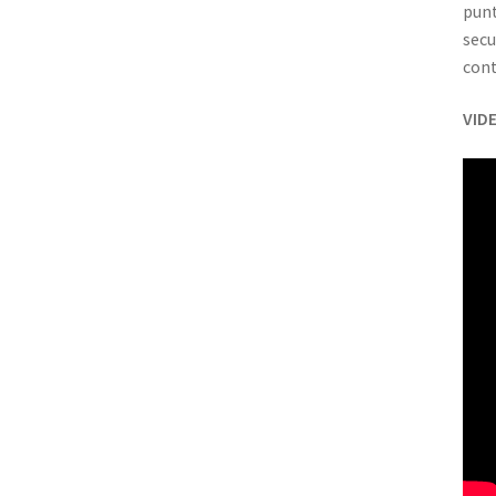
punt
secu
cont
VID