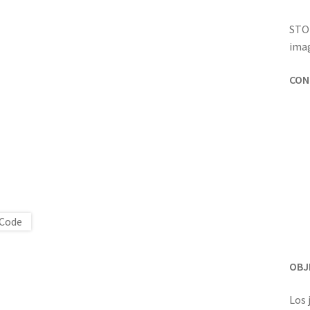
STOR
imag
CON
OBJ
Los 