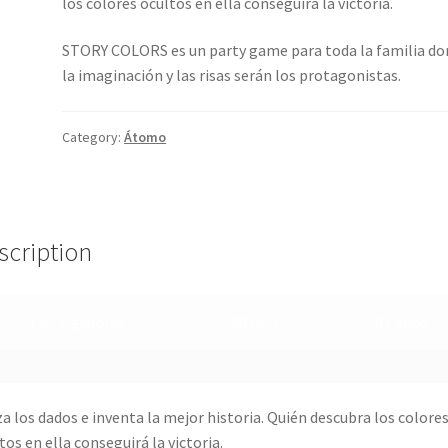
los colores ocultos en ella conseguirá la victoria.
STORY COLORS es un party game para toda la familia d
la imaginación y las risas serán los protagonistas.
Category:
Átomo
scription
3-6 jugadores
40 min
8+ años
a los dados e inventa la mejor historia. Quién descubra los colore
tos en ella conseguirá la victoria.