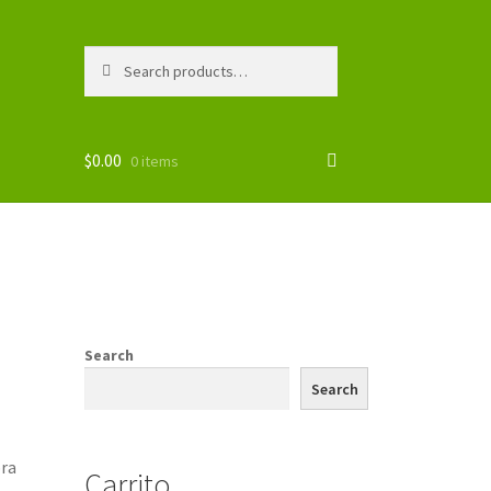
Search
Search
for:
$
0.00
0 items
Search
Search
bra
Carrito