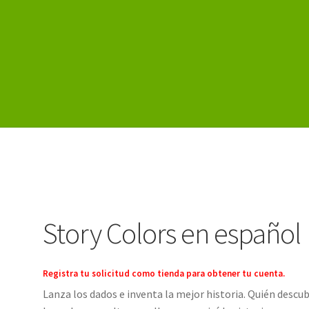
istro
Story Colors en español
Registra tu solicitud como tienda para obtener tu cuenta.
Lanza los dados e inventa la mejor historia. Quién descu