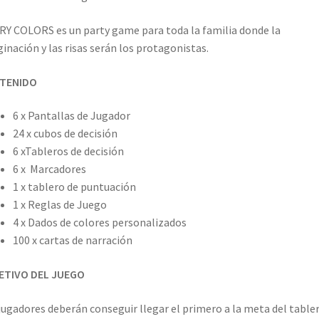
Y COLORS es un party game para toda la familia donde la
inación y las risas serán los protagonistas.
TENIDO
6 x Pantallas de Jugador
24 x cubos de decisión
6 xTableros de decisión
6 x Marcadores
1 x tablero de puntuación
1 x Reglas de Juego
4 x Dados de colores personalizados
100 x cartas de narración
ETIVO DEL JUEGO
jugadores deberán conseguir llegar el primero a la meta del table