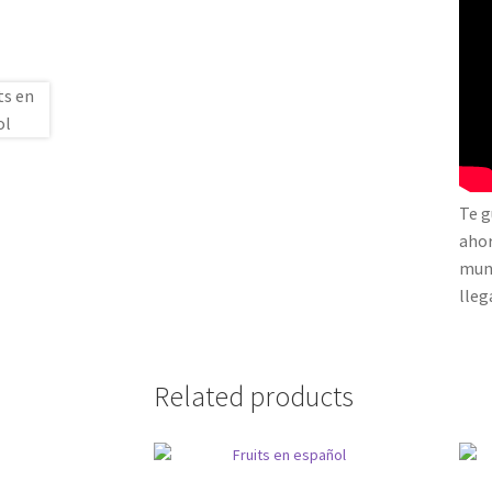
Te g
ahor
mund
lleg
Related products