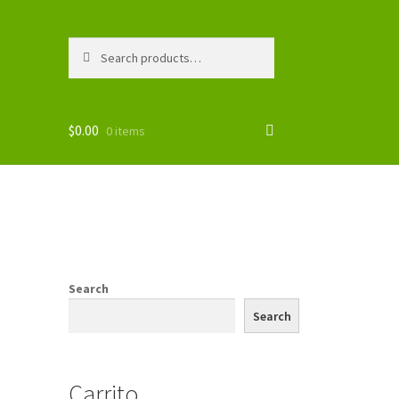
Search
Search
for:
$
0.00
0 items
Search
Search
Carrito