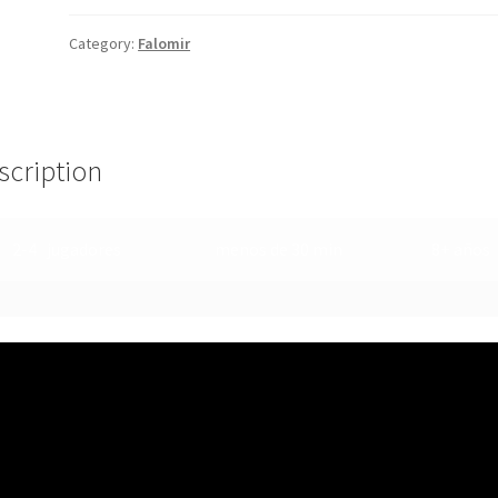
Category:
Falomir
scription
2-4 jugadores
menos de 30 min
8+ años